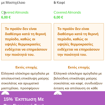
με Μαστιχέλαιο
& Καφέ
Covered Almonds
Covered Almonds
6,00
€
6,00
€
Το προϊόν δεν είναι
Το προϊόν δεν είναι
διαθέσιμο κατά τη θερινή
διαθέσιμο κατά τη θερινή
περίοδο, καθώς οι
περίοδο, καθώς οι
υψηλές θερμοκρασίες
υψηλές θερμοκρασίες
ενδέχεται να επηρεάσουν
ενδέχεται να επηρεάσουν
την ποιότητά του.
την ποιότητά του.
Εκτός εποχής
Εκτός εποχής
Ελληνικά ολόκληρα αμύγδαλα με
Ελληνικά ολόκληρα αμύγδαλα με
απολαυστική επικάλυψη μαύρης
βελούδινη επικάλυψη μαύρης
σοκολάτας και αρωματικό
σοκολάτας και καφέ, συνδυάζουν
μαστιχέλαιο, προσφέρουν
ένταση και απόλαυση σε κάθε
μοναδική γεύση και ξεχωριστή
λαχταριστή μπουκιά - 100γρ.
απόλαυση - 100γρ.
15% Έκπτωση Με