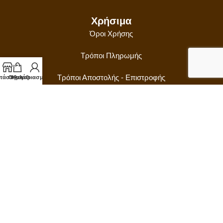
Χρήσιμα
Όροι Χρήσης
Τρόποι Πληρωμής
Τρόποι Αποστολής - Επιστροφής
τάστημα
Ο λογαριασμός μου
Καλάθι
Προσωπικά Δεδομένα
Follow Us
LAVTOKEN
©
2025