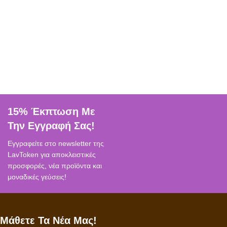
15% Έκπτωση Με
Την Εγγραφή Σας!
Εγγραφείτε στο newsletter της
LavToken για αποκλειστικές
προσφορές, νέα προϊόντα και
μοναδικές γεύσεις!
Μάθετε Τα Νέα Μας!