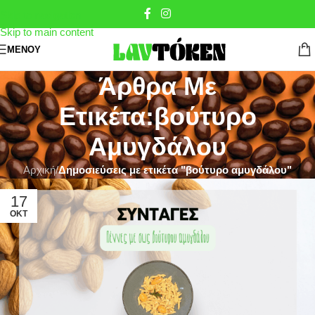
Skip to navigation
Skip to main content
ΜΕΝΟΎ
Άρθρα Με
Ετικέτα:βούτυρο
Αμυγδάλου
Αρχική
/
Δημοσιεύσεις με ετικέτα "βούτυρο αμυγδάλου"
17
ΟΚΤ