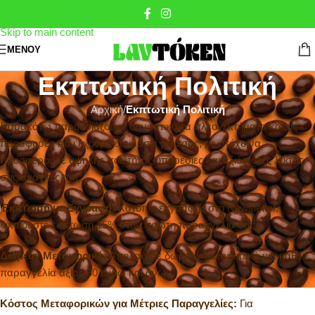
Skip to navigation
Skip to main content
ΜΕΝΟΎ
Εκπτωτική Πολιτική
Αρχική
/
Εκπτωτική Πολιτική
Παρακάτω παρουσιάζουμε συνοπτικά τα πλεονεκτήματα και τις
προσφορές που έχουμε ετοιμάσει για εσάς, με στόχο να
προσφέρουμε υψηλής ποιότητας υπηρεσίες και αξιόπιστες λύσεις
στις ανάγκες σας:
Έκπτωση με Εγγραφή:
Κατόπιν εγγραφής στο Newsletter,
δικαιούστε έκπτωση 15% στην πρώτη παραγγελία σας.
Δωρεάν Μεταφορικά:
Απολαύστε δωρεάν μεταφορικά για κάθε
παραγγελία αξίας 30 ευρώ και άνω.
Κόστος Μεταφορικών για Μέτριες Παραγγελίες:
Για