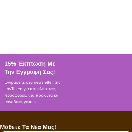
15% Έκπτωση Με
Την Εγγραφή Σας!
Εγγραφείτε στο newsletter της
LavToken για αποκλειστικές
προσφορές, νέα προϊόντα και
μοναδικές γεύσεις!
Μάθετε Τα Νέα Μας!